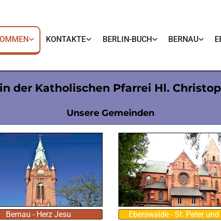
KOMMEN
KONTAKTE
BERLIN-BUCH
BERNAU
E
n der Katholischen Pfarrei Hl. Christo
Unsere Gemeinden
Bernau - Herz Jesu
Eberswalde - St. Peter und