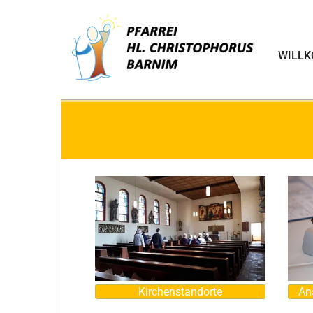
WILL
Kirchenstandorte
An