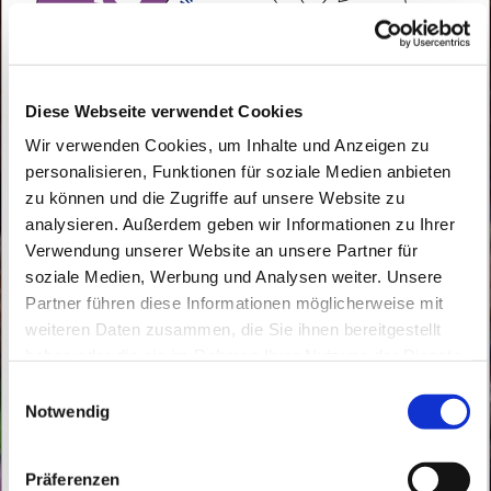
Diese Webseite verwendet Cookies
Wir verwenden Cookies, um Inhalte und Anzeigen zu
personalisieren, Funktionen für soziale Medien anbieten
zu können und die Zugriffe auf unsere Website zu
analysieren. Außerdem geben wir Informationen zu Ihrer
Verwendung unserer Website an unsere Partner für
Die Ministrantengruppe besteht aus ungefähr 40
soziale Medien, Werbung und Analysen weiter. Unsere
Ministranten, welche sich nicht nur sonntags und an
Partner führen diese Informationen möglicherweise mit
Feiertagen zum Dienst am Altar treffen, sondern
weiteren Daten zusammen, die Sie ihnen bereitgestellt
haben oder die sie im Rahmen Ihrer Nutzung der Dienste
auch sonst sehr viel gemeinsam unternehmen. In
gesammelt haben.
Buch und Buchholz findet abwechselnd dienstags
E
Notwendig
eine Ministrantenstunde statt. Außerdem gibt es
i
verschiedene Gemeinschaftstage und eine jährliche
n
Ministrantenfahrt. Neue Ministranten sind gerne
w
Präferenzen