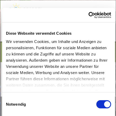
Diese Webseite verwendet Cookies
Wir verwenden Cookies, um Inhalte und Anzeigen zu
personalisieren, Funktionen für soziale Medien anbieten
Mater Dolorosa - Noten teilen
zu können und die Zugriffe auf unsere Website zu
analysieren. Außerdem geben wir Informationen zu Ihrer
Verwendung unserer Website an unsere Partner für
soziale Medien, Werbung und Analysen weiter. Unsere
Partner führen diese Informationen möglicherweise mit
weiteren Daten zusammen, die Sie ihnen bereitgestellt
haben oder die sie im Rahmen Ihrer Nutzung der Dienste
Noten-Download
zum Hochladen
gesammelt haben.
E
Notwendig
i
Gottesdienste in der Pfarrei
n