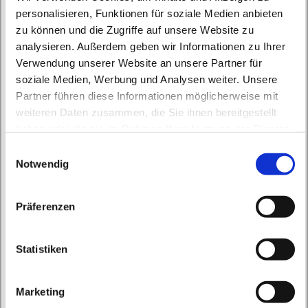
personalisieren, Funktionen für soziale Medien anbieten
zu können und die Zugriffe auf unsere Website zu
analysieren. Außerdem geben wir Informationen zu Ihrer
Verwendung unserer Website an unsere Partner für
soziale Medien, Werbung und Analysen weiter. Unsere
Dienstag, 20. Juli 2027, 18:30 Uhr
Partner führen diese Informationen möglicherweise mit
weiteren Daten zusammen, die Sie ihnen bereitgestellt
St. Peter und Paul, Schicklerstraße 7,
haben oder die sie im Rahmen Ihrer Nutzung der Dienste
16225 Eberswalde
gesammelt haben.
E
Notwendig
i
Br. Bernd, Br. Samson
n
w
Präferenzen
i
l
l
Statistiken
i
g
Marketing
u