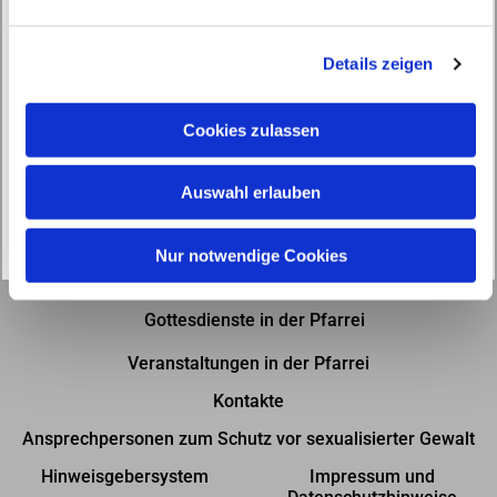
n
g
Details zeigen
s
a
u
Cookies zulassen
s
w
Auswahl erlauben
a
h
l
Nur notwendige Cookies
Gottesdienste in der Pfarrei
Veranstaltungen in der Pfarrei
Kontakte
Ansprechpersonen zum Schutz vor sexualisierter Gewalt
Hinweisgebersystem
Impressum und