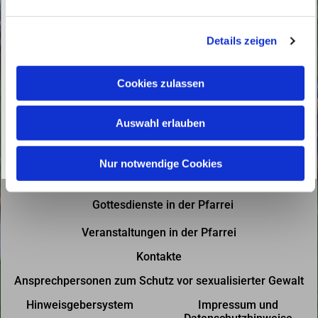
n
g
Details zeigen
s
a
u
Cookies zulassen
s
w
Auswahl erlauben
a
h
l
Nur notwendige Cookies
Gottesdienste in der Pfarrei
Veranstaltungen in der Pfarrei
Kontakte
Ansprechpersonen zum Schutz vor sexualisierter Gewalt
Hinweisgebersystem
Impressum und