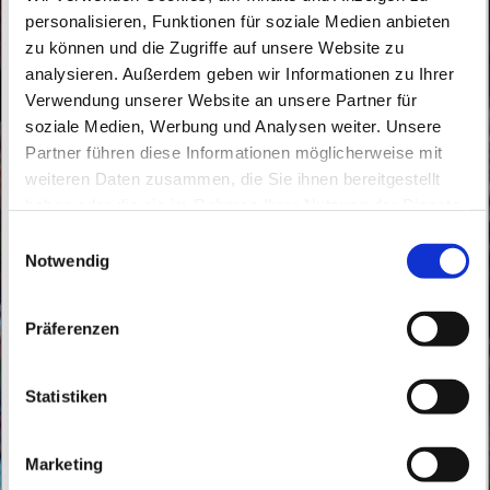
personalisieren, Funktionen für soziale Medien anbieten
zu können und die Zugriffe auf unsere Website zu
analysieren. Außerdem geben wir Informationen zu Ihrer
Verwendung unserer Website an unsere Partner für
soziale Medien, Werbung und Analysen weiter. Unsere
Dienstag, 14. Juli 2026, 18:30 Uhr
Partner führen diese Informationen möglicherweise mit
weiteren Daten zusammen, die Sie ihnen bereitgestellt
St. Peter und Paul, Schicklerstraße 7,
haben oder die sie im Rahmen Ihrer Nutzung der Dienste
16225 Eberswalde
gesammelt haben.
E
Notwendig
i
Br. Bernd, Br. Samson
n
w
Präferenzen
i
l
l
Statistiken
i
g
Marketing
u