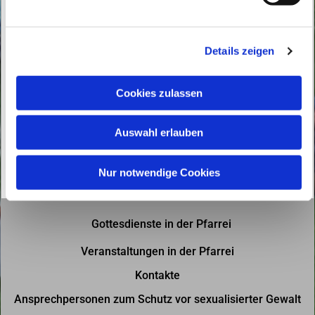
u
n
g
Details zeigen
s
a
u
Cookies zulassen
s
w
Auswahl erlauben
a
h
l
Nur notwendige Cookies
Gottesdienste in der Pfarrei
Veranstaltungen in der Pfarrei
Kontakte
Ansprechpersonen zum Schutz vor sexualisierter Gewalt