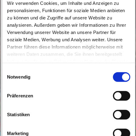
Wir verwenden Cookies, um Inhalte und Anzeigen zu
personalisieren, Funktionen für soziale Medien anbieten
zu können und die Zugriffe auf unsere Website zu
analysieren. Außerdem geben wir Informationen zu Ihrer
Verwendung unserer Website an unsere Partner für
Donnerstag, 22. April 2027, 18:30 Uhr
soziale Medien, Werbung und Analysen weiter. Unsere
Partner führen diese Informationen möglicherweise mit
St. Peter und Paul, Schicklerstraße 7,
weiteren Daten zusammen, die Sie ihnen bereitgestellt
16225 Eberswalde
haben oder die sie im Rahmen Ihrer Nutzung der Dienste
gesammelt haben.
E
Notwendig
Br. Bernd Beermann, Br. Samson
i
n
Chettiparambil
w
Präferenzen
i
l
l
Statistiken
i
g
Marketing