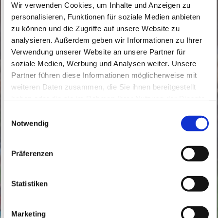
Wir verwenden Cookies, um Inhalte und Anzeigen zu
personalisieren, Funktionen für soziale Medien anbieten
zu können und die Zugriffe auf unsere Website zu
analysieren. Außerdem geben wir Informationen zu Ihrer
Verwendung unserer Website an unsere Partner für
Donnerstag, 17. Juni 2027, 18:30 Uhr
soziale Medien, Werbung und Analysen weiter. Unsere
Partner führen diese Informationen möglicherweise mit
St. Peter und Paul, Schicklerstraße 7,
weiteren Daten zusammen, die Sie ihnen bereitgestellt
16225 Eberswalde
haben oder die sie im Rahmen Ihrer Nutzung der Dienste
gesammelt haben.
E
Notwendig
Br. Bernd Beermann, Br. Samson
i
n
Chettiparambil
w
Präferenzen
i
l
l
Statistiken
i
g
Marketing