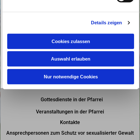
u
n
g
Details zeigen
s
a
u
Cookies zulassen
s
w
Auswahl erlauben
a
h
l
Nur notwendige Cookies
Gottesdienste in der Pfarrei
Veranstaltungen in der Pfarrei
Kontakte
Ansprechpersonen zum Schutz vor sexualisierter Gewalt