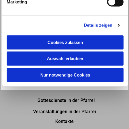
Marketing
u
n
g
Details zeigen
s
a
u
Cookies zulassen
s
w
Auswahl erlauben
a
h
l
Nur notwendige Cookies
Gottesdienste in der Pfarrei
Veranstaltungen in der Pfarrei
Kontakte