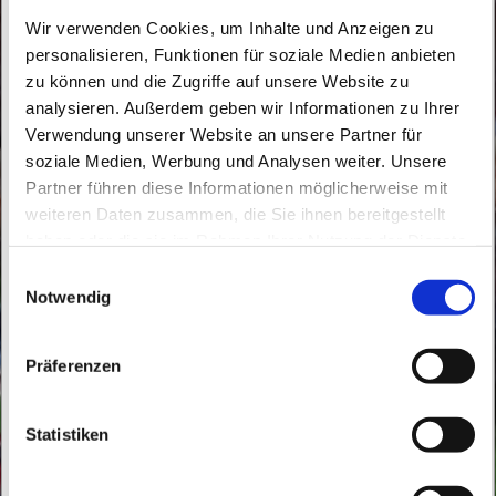
Wir verwenden Cookies, um Inhalte und Anzeigen zu
personalisieren, Funktionen für soziale Medien anbieten
zu können und die Zugriffe auf unsere Website zu
analysieren. Außerdem geben wir Informationen zu Ihrer
Donnerstag, 16. September 2027, 18:30
Verwendung unserer Website an unsere Partner für
soziale Medien, Werbung und Analysen weiter. Unsere
Uhr
Partner führen diese Informationen möglicherweise mit
weiteren Daten zusammen, die Sie ihnen bereitgestellt
St. Peter und Paul, Schicklerstraße 7,
haben oder die sie im Rahmen Ihrer Nutzung der Dienste
16225 Eberswalde
gesammelt haben.
E
Notwendig
i
Br. Bernd Beermann, Br. Samson
n
Chettiparambil
w
Präferenzen
i
l
l
Statistiken
i
g