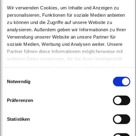
Wir verwenden Cookies, um Inhalte und Anzeigen zu
personalisieren, Funktionen für soziale Medien anbieten
zu können und die Zugriffe auf unsere Website zu
analysieren. Außerdem geben wir Informationen zu Ihrer
Donnerstag, 26. November 2026, 18:30
Verwendung unserer Website an unsere Partner für
soziale Medien, Werbung und Analysen weiter. Unsere
Uhr
Partner führen diese Informationen möglicherweise mit
weiteren Daten zusammen, die Sie ihnen bereitgestellt
St. Peter und Paul, Schicklerstraße 7,
haben oder die sie im Rahmen Ihrer Nutzung der Dienste
16225 Eberswalde
gesammelt haben.
E
Notwendig
i
Br. Bernd Beermann, Br. Samson
n
Chettiparambil
w
Präferenzen
i
l
l
Statistiken
i
g