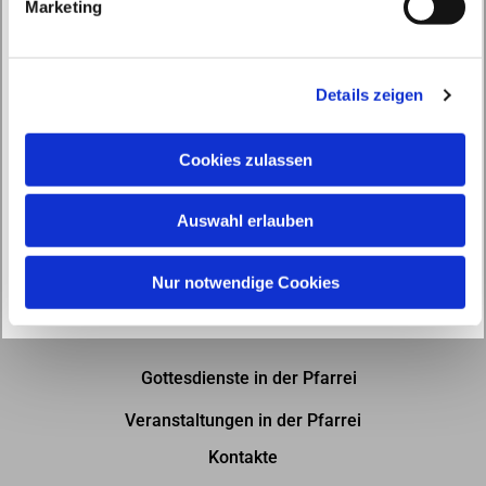
Marketing
u
n
g
Details zeigen
s
a
u
Cookies zulassen
s
w
Auswahl erlauben
a
h
l
Nur notwendige Cookies
Gottesdienste in der Pfarrei
Veranstaltungen in der Pfarrei
Kontakte