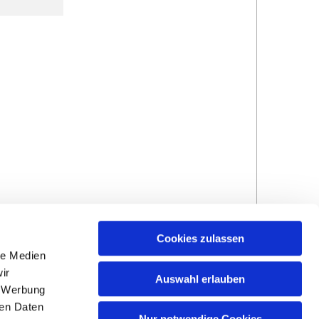
Cookies zulassen
le Medien
ir
Auswahl erlauben
, Werbung
ren Daten
Hinweisgebersystem
Impressum und
Nur notwendige Cookies