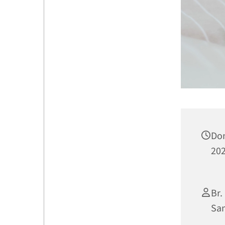
Don
202
Br.
Sam