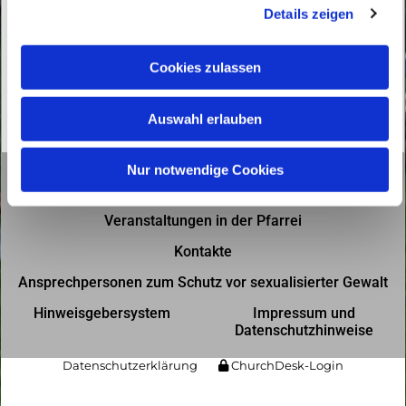
Details zeigen
s
a
u
Cookies zulassen
s
w
Auswahl erlauben
a
h
l
Nur notwendige Cookies
Gottesdienste in der Pfarrei
Veranstaltungen in der Pfarrei
Kontakte
Ansprechpersonen zum Schutz vor sexualisierter Gewalt
Hinweisgebersystem
Impressum und
Datenschutzhinweise
Datenschutzerklärung
ChurchDesk-Login