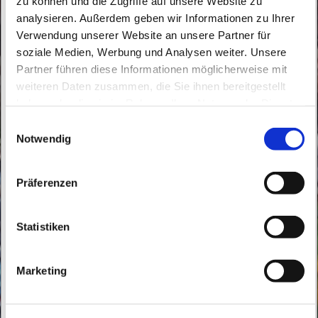
zu können und die Zugriffe auf unsere Website zu
analysieren. Außerdem geben wir Informationen zu Ihrer
Verwendung unserer Website an unsere Partner für
soziale Medien, Werbung und Analysen weiter. Unsere
Partner führen diese Informationen möglicherweise mit
Freitag, 9. Juli 2027, 18:30 Uhr
weiteren Daten zusammen, die Sie ihnen bereitgestellt
haben oder die sie im Rahmen Ihrer Nutzung der Dienste
gesammelt haben.
Buch, Röbellweg 61, 13125 Berlin
E
Notwendig
i
n
w
Präferenzen
i
l
l
Statistiken
i
g
Marketing
u
n
g