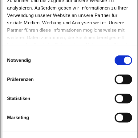
zu können und die Zugriffe auf unsere Website zu
analysieren. Außerdem geben wir Informationen zu Ihrer
Verwendung unserer Website an unsere Partner für
soziale Medien, Werbung und Analysen weiter. Unsere
Partner führen diese Informationen möglicherweise mit
Freitag, 22. Oktober 2027, 18:30 Uhr
weiteren Daten zusammen, die Sie ihnen bereitgestellt
haben oder die sie im Rahmen Ihrer Nutzung der Dienste
gesammelt haben.
Buch, Röbellweg 61, 13125 Berlin
E
Notwendig
i
n
w
Präferenzen
i
l
l
Statistiken
i
g
Marketing
u
n
g