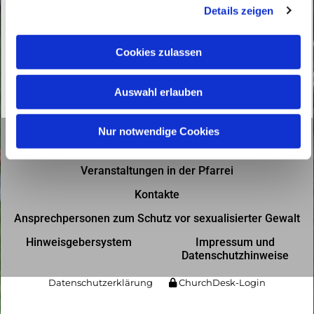
Details zeigen
s
a
u
Cookies zulassen
s
w
Auswahl erlauben
a
h
l
Nur notwendige Cookies
Gottesdienste in der Pfarrei
Veranstaltungen in der Pfarrei
Kontakte
Ansprechpersonen zum Schutz vor sexualisierter Gewalt
Hinweisgebersystem
Impressum und
Datenschutzhinweise
Datenschutzerklärung
ChurchDesk-Login