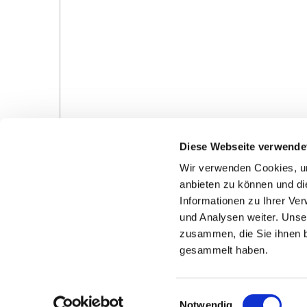
Diese Webseite verwende
Wir verwenden Cookies, um
anbieten zu können und di
Informationen zu Ihrer Ve
und Analysen weiter. Unse
Gottesdienste in der Pfarrei
Veranstaltungen in d
zusammen, die Sie ihnen b
Pfarrei
gesammelt haben.
E
Notwendig