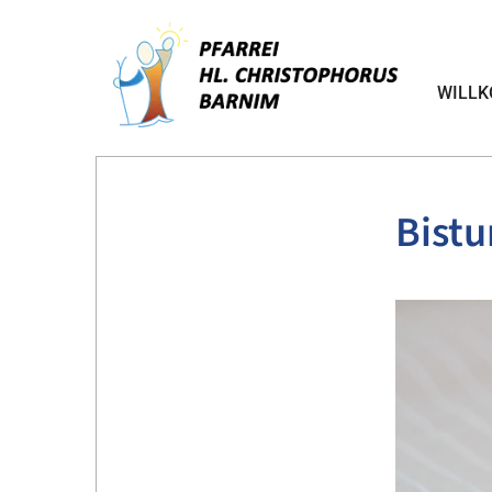
WILL
Bist