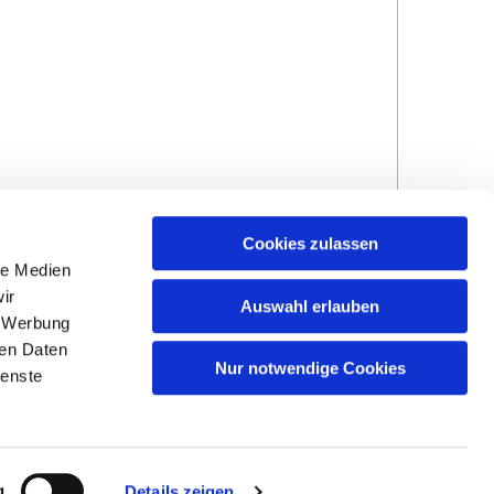
Cookies zulassen
le Medien
ir
Auswahl erlauben
, Werbung
ren Daten
Hinweisgebersystem
Impressum und
Nur notwendige Cookies
ienste
Datenschutzhinweise
g
Details zeigen