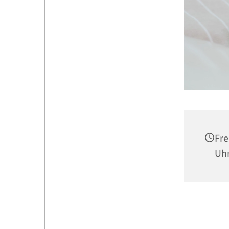
Fre
Uh