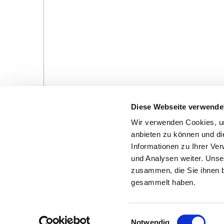
Diese Webseite verwende
Wir verwenden Cookies, um
anbieten zu können und di
Informationen zu Ihrer Ve
und Analysen weiter. Unse
Gottesdienste in der Pfarrei
Veranstaltungen in d
zusammen, die Sie ihnen b
Pfarrei
gesammelt haben.
E
Notwendig