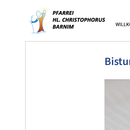
WILL
Bist