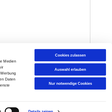
Cookies zulassen
le Medien
ir
Auswahl erlauben
, Werbung
ren Daten
Hinweisgebersystem
Impressum und
Nur notwendige Cookies
ienste
Datenschutzhinweise
g
Details zeigen