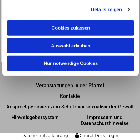
g
Details zeigen
s
a
u
Cookies zulassen
s
w
Auswahl erlauben
a
h
l
Nur notwendige Cookies
Gottesdienste in der Pfarrei
Veranstaltungen in der Pfarrei
Kontakte
Ansprechpersonen zum Schutz vor sexualisierter Gewalt
Hinweisgebersystem
Impressum und
Datenschutzhinweise
Datenschutzerklärung
ChurchDesk-Login