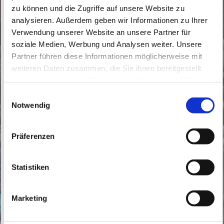
zu können und die Zugriffe auf unsere Website zu
analysieren. Außerdem geben wir Informationen zu Ihrer
Verwendung unserer Website an unsere Partner für
soziale Medien, Werbung und Analysen weiter. Unsere
Partner führen diese Informationen möglicherweise mit
Samstag, 31. Oktober 2026, 10:30 Uhr
weiteren Daten zusammen, die Sie ihnen bereitgestellt
haben oder die sie im Rahmen Ihrer Nutzung der Dienste
Klosterkapelle Chorin, Am Amt 11, 16230
gesammelt haben.
E
Chorin
Notwendig
i
n
w
Präferenzen
i
l
l
Statistiken
i
g
Marketing
u
n