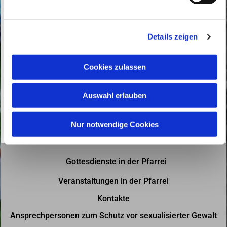
u
n
g
Details zeigen
s
a
u
Cookies zulassen
s
w
Auswahl erlauben
a
h
l
Nur notwendige Cookies
Gottesdienste in der Pfarrei
Veranstaltungen in der Pfarrei
Kontakte
Ansprechpersonen zum Schutz vor sexualisierter Gewalt