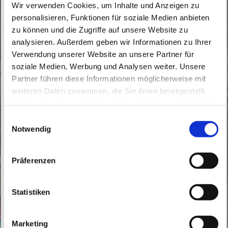
Wir verwenden Cookies, um Inhalte und Anzeigen zu
personalisieren, Funktionen für soziale Medien anbieten
zu können und die Zugriffe auf unsere Website zu
analysieren. Außerdem geben wir Informationen zu Ihrer
Verwendung unserer Website an unsere Partner für
Sonntag, 24. Dezember 2034, 15:00 -
soziale Medien, Werbung und Analysen weiter. Unsere
16:00 Uhr
Partner führen diese Informationen möglicherweise mit
weiteren Daten zusammen, die Sie ihnen bereitgestellt
St. Peter und Paul, Schicklerstraße 7,
haben oder die sie im Rahmen Ihrer Nutzung der Dienste
gesammelt haben.
16225 Eberswalde
E
Notwendig
i
n
Pfr. Kohnke
w
Präferenzen
i
l
l
Statistiken
i
g
Marketing