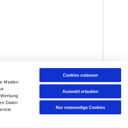
Cookies zulassen
le Medien
ir
Auswahl erlauben
, Werbung
ren Daten
Hinweisgebersystem
Impressum und
Nur notwendige Cookies
ienste
Datenschutzhinweise