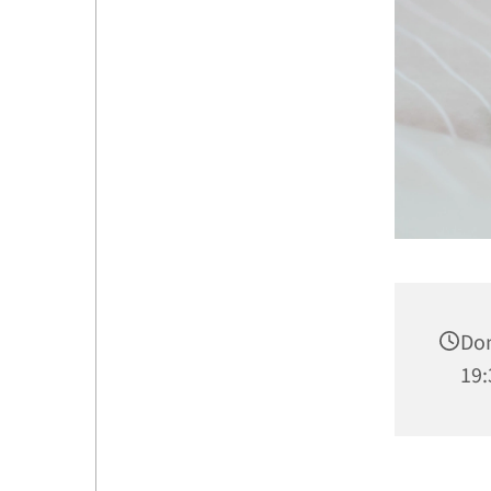
Don
19: