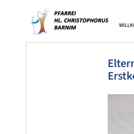
WILL
Elter
Erst