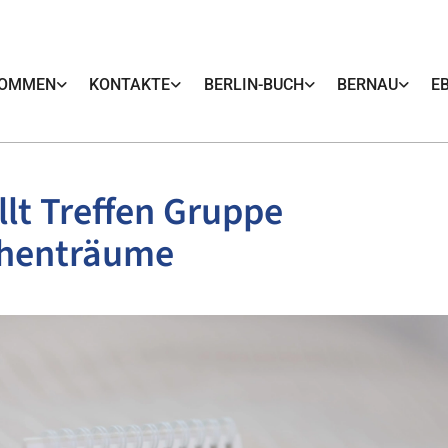
KOMMEN
KONTAKTE
BERLIN-BUCH
BERNAU
E
llt Treffen Gruppe
henträume