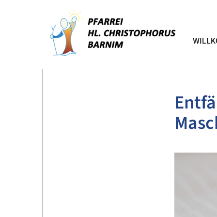
WILL
Entfä
Masc