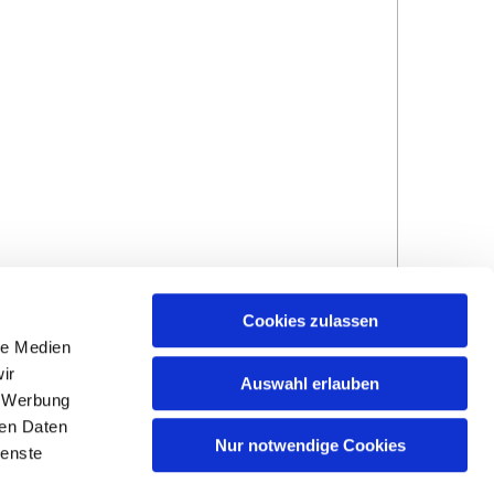
Cookies zulassen
le Medien
ir
Auswahl erlauben
, Werbung
ren Daten
Hinweisgebersystem
Impressum und
Nur notwendige Cookies
ienste
Datenschutzhinweise