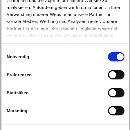
zu können und die Zugriffe auf unsere Website zu
analysieren. Außerdem geben wir Informationen zu Ihrer
Verwendung unserer Website an unsere Partner für
soziale Medien, Werbung und Analysen weiter. Unsere
Partner führen diese Informationen möglicherweise mit
Donnerstag, 1. Oktober 2026, 17:00 Uhr
weiteren Daten zusammen, die Sie ihnen bereitgestellt
haben oder die sie im Rahmen Ihrer Nutzung der Dienste
gesammelt haben.
Buch, Röbellweg 61, 13125 Berlin
E
Notwendig
i
n
w
Präferenzen
i
l
l
Statistiken
i
g
Marketing
u
n
g