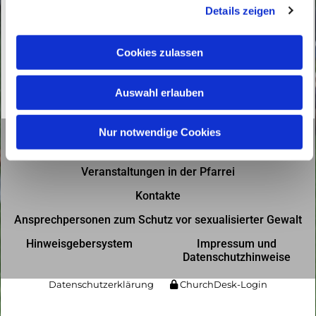
Details zeigen
s
a
u
Cookies zulassen
s
w
Auswahl erlauben
a
h
l
Nur notwendige Cookies
Gottesdienste in der Pfarrei
Veranstaltungen in der Pfarrei
Kontakte
Ansprechpersonen zum Schutz vor sexualisierter Gewalt
Hinweisgebersystem
Impressum und
Datenschutzhinweise
Datenschutzerklärung
ChurchDesk-Login