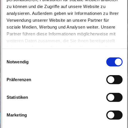
zu können und die Zugriffe auf unsere Website zu
analysieren. Außerdem geben wir Informationen zu Ihrer
Verwendung unserer Website an unsere Partner für
soziale Medien, Werbung und Analysen weiter. Unsere
Partner führen diese Informationen möglicherweise mit
weiteren Daten zusammen, die Sie ihnen bereitgestellt
Freitag, 21. Januar 2028, 17:45 Uhr
haben oder die sie im Rahmen Ihrer Nutzung der Dienste
gesammelt haben.
E
Buch, Röbellweg 59/61, 13125 Berlin
Notwendig
i
n
w
Präferenzen
i
l
l
Statistiken
i
g
Marketing
u
n