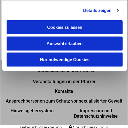
g
Details zeigen
s
a
u
Cookies zulassen
s
w
Auswahl erlauben
a
h
l
Nur notwendige Cookies
Gottesdienste in der Pfarrei
Veranstaltungen in der Pfarrei
Kontakte
Ansprechpersonen zum Schutz vor sexualisierter Gewalt
Hinweisgebersystem
Impressum und
Datenschutzhinweise
Datenschutzerklärung
ChurchDesk-Login