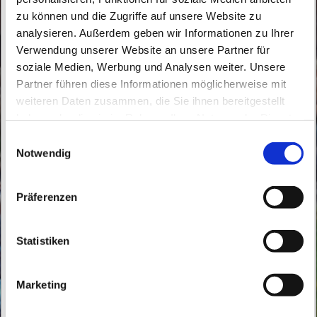
zu können und die Zugriffe auf unsere Website zu
analysieren. Außerdem geben wir Informationen zu Ihrer
Verwendung unserer Website an unsere Partner für
soziale Medien, Werbung und Analysen weiter. Unsere
Partner führen diese Informationen möglicherweise mit
weiteren Daten zusammen, die Sie ihnen bereitgestellt
Freitag, 4. September 2026, 17:45 Uhr
haben oder die sie im Rahmen Ihrer Nutzung der Dienste
gesammelt haben.
E
Buch, Röbellweg 59/61, 13125 Berlin
Notwendig
i
n
w
Präferenzen
i
l
l
Statistiken
i
g
Marketing
u
n