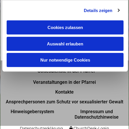
g
Details zeigen
s
a
u
Cookies zulassen
s
w
Auswahl erlauben
a
h
l
Nur notwendige Cookies
Gottesdienste in der Pfarrei
Veranstaltungen in der Pfarrei
Kontakte
Ansprechpersonen zum Schutz vor sexualisierter Gewalt
Hinweisgebersystem
Impressum und
Datenschutzhinweise
Datenschutzerklärung
ChurchDesk-Login