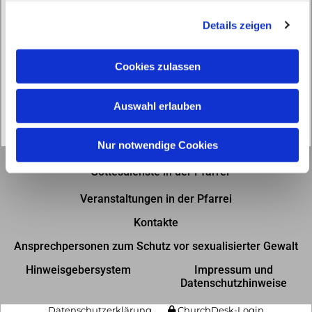
g
Details zeigen
s
a
u
Cookies zulassen
s
w
Auswahl erlauben
a
h
l
Nur notwendige Cookies
Gottesdienste in der Pfarrei
Veranstaltungen in der Pfarrei
Kontakte
Ansprechpersonen zum Schutz vor sexualisierter Gewalt
Hinweisgebersystem
Impressum und
Datenschutzhinweise
Datenschutzerklärung
ChurchDesk-Login