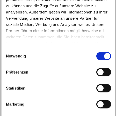
zu können und die Zugriffe auf unsere Website zu
analysieren. Außerdem geben wir Informationen zu Ihrer
Verwendung unserer Website an unsere Partner für
soziale Medien, Werbung und Analysen weiter. Unsere
Partner führen diese Informationen möglicherweise mit
weiteren Daten zusammen, die Sie ihnen bereitgestellt
Freitag, 18. September 2026, 17:45 Uhr
haben oder die sie im Rahmen Ihrer Nutzung der Dienste
gesammelt haben.
E
Buch, Röbellweg 59/61, 13125 Berlin
Notwendig
i
n
w
Präferenzen
i
l
l
Statistiken
i
g
Marketing
u
n