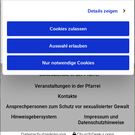
g
Details zeigen
s
a
u
Cookies zulassen
s
w
Auswahl erlauben
a
h
l
Nur notwendige Cookies
Gottesdienste in der Pfarrei
Veranstaltungen in der Pfarrei
Kontakte
Ansprechpersonen zum Schutz vor sexualisierter Gewalt
Hinweisgebersystem
Impressum und
Datenschutzhinweise
Datenschutzerklärung
ChurchDesk-Login