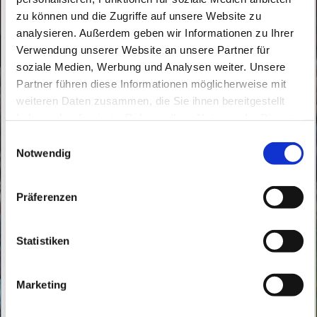
zu können und die Zugriffe auf unsere Website zu
analysieren. Außerdem geben wir Informationen zu Ihrer
Verwendung unserer Website an unsere Partner für
soziale Medien, Werbung und Analysen weiter. Unsere
Partner führen diese Informationen möglicherweise mit
weiteren Daten zusammen, die Sie ihnen bereitgestellt
Freitag, 21. Mai 2027, 17:45 Uhr
haben oder die sie im Rahmen Ihrer Nutzung der Dienste
gesammelt haben.
E
Buch, Röbellweg 59/61, 13125 Berlin
Notwendig
i
n
w
Präferenzen
i
l
l
Statistiken
i
g
Marketing
u
n