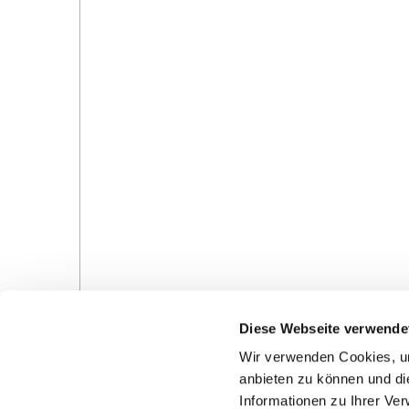
Diese Webseite verwende
Gottesdienste in der Pfarrei
Veranstaltungen in d
Wir verwenden Cookies, um
Pfarrei
anbieten zu können und di
Informationen zu Ihrer Ve