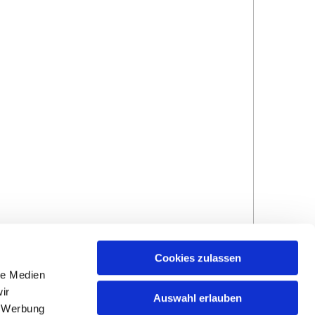
Cookies zulassen
Hinweisgebersystem
Impressum und
le Medien
Datenschutzhinweise
ir
Auswahl erlauben
, Werbung