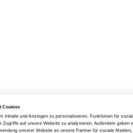
t Cookies
er
Kontakte
Ansprechpersonen zum Schutz vor
 Inhalte und Anzeigen zu personalisieren, Funktionen für sozia
sexualisierter Gewalt
e Zugriffe auf unsere Website zu analysieren. Außerdem geben w
Datenschutzerklärung
ChurchDesk-Login
rwendung unserer Website an unsere Partner für soziale Medien