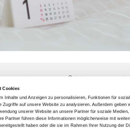
tag, 13. Juli 2026, 16:00 -
Thälmannstr.2 Wandlit
00 Uhr
t Cookies
 Inhalte und Anzeigen zu personalisieren, Funktionen für sozia
e Zugriffe auf unsere Website zu analysieren. Außerdem geben w
rwendung unserer Website an unsere Partner für soziale Medien
re Partner führen diese Informationen möglicherweise mit weite
ereitgestellt haben oder die sie im Rahmen Ihrer Nutzung der D
er
Kontakte
Ansprechpersonen zum Schutz vor