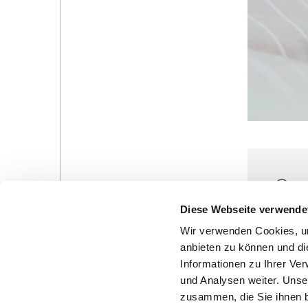
Mon
20:
Diese Webseite verwende
Wir verwenden Cookies, um
anbieten zu können und di
Informationen zu Ihrer Ve
und Analysen weiter. Unse
zusammen, die Sie ihnen b
Gottesdienste in der Pfarrei
Veranstaltungen in d