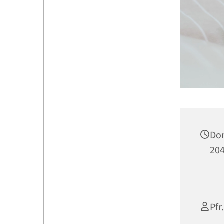
Don
204
Pfr