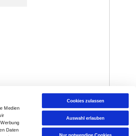
Cookies zulassen
le Medien
ir
Auswahl erlauben
, Werbung
ren Daten
Nur notwendige Cookies
Hinweisgebersystem
Impressum und