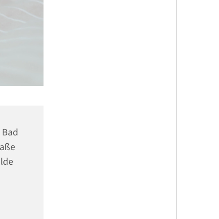
n Bad
raße
alde