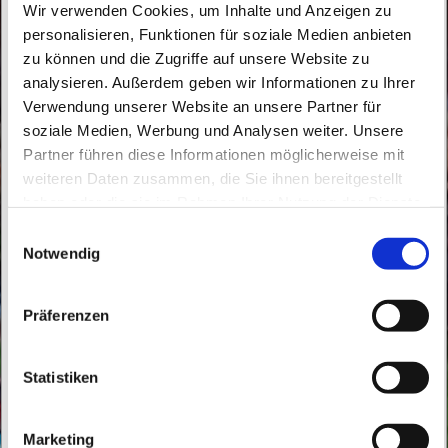
Wir verwenden Cookies, um Inhalte und Anzeigen zu
personalisieren, Funktionen für soziale Medien anbieten
zu können und die Zugriffe auf unsere Website zu
analysieren. Außerdem geben wir Informationen zu Ihrer
Verwendung unserer Website an unsere Partner für
Montag, 24. Dezember 2046, 22:00 - 23:00
soziale Medien, Werbung und Analysen weiter. Unsere
Uhr
Partner führen diese Informationen möglicherweise mit
weiteren Daten zusammen, die Sie ihnen bereitgestellt
St. Peter und Paul, Schicklerstraße 7,
haben oder die sie im Rahmen Ihrer Nutzung der Dienste
gesammelt haben.
16225 Eberswalde
E
Notwendig
i
n
Pfr. B. Kohnke
w
Präferenzen
i
l
l
Statistiken
i
g
Marketing