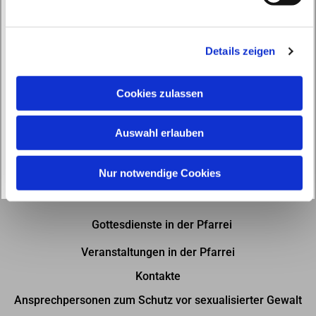
u
n
g
Details zeigen
s
a
u
Cookies zulassen
s
w
Auswahl erlauben
a
h
l
Nur notwendige Cookies
Gottesdienste in der Pfarrei
Veranstaltungen in der Pfarrei
Kontakte
Ansprechpersonen zum Schutz vor sexualisierter Gewalt