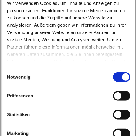
Wir verwenden Cookies, um Inhalte und Anzeigen zu
personalisieren, Funktionen für soziale Medien anbieten
zu können und die Zugriffe auf unsere Website zu
analysieren. Außerdem geben wir Informationen zu Ihrer
Verwendung unserer Website an unsere Partner für
Mittwoch, 24. Dezember 2042, 22:00 -
soziale Medien, Werbung und Analysen weiter. Unsere
23:00 Uhr
Partner führen diese Informationen möglicherweise mit
weiteren Daten zusammen, die Sie ihnen bereitgestellt
St. Peter und Paul, Schicklerstraße 7,
haben oder die sie im Rahmen Ihrer Nutzung der Dienste
gesammelt haben.
16225 Eberswalde
E
Notwendig
i
n
Pfr. B. Kohnke
w
Präferenzen
i
l
l
Statistiken
i
g
Marketing