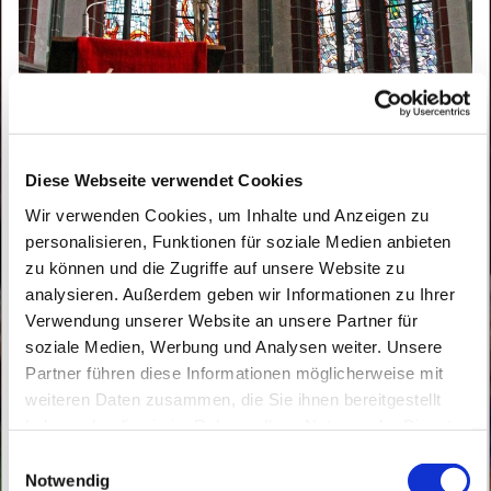
Diese Webseite verwendet Cookies
© Bild: Peter Weidemann in: Pfarrbriefservice.de
Wir verwenden Cookies, um Inhalte und Anzeigen zu
personalisieren, Funktionen für soziale Medien anbieten
Firmung 2027
zu können und die Zugriffe auf unsere Website zu
analysieren. Außerdem geben wir Informationen zu Ihrer
Verwendung unserer Website an unsere Partner für
soziale Medien, Werbung und Analysen weiter. Unsere
Partner führen diese Informationen möglicherweise mit
weiteren Daten zusammen, die Sie ihnen bereitgestellt
haben oder die sie im Rahmen Ihrer Nutzung der Dienste
gesammelt haben.
E
Notwendig
i