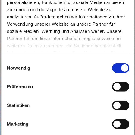
personalisieren, Funktionen für soziale Medien anbieten
zu können und die Zugriffe auf unsere Website zu
analysieren. Außerdem geben wir Informationen zu Ihrer
Verwendung unserer Website an unsere Partner für
soziale Medien, Werbung und Analysen weiter. Unsere
Samstag, 25. Dezember 2032, 10:30 -
Partner führen diese Informationen möglicherweise mit
11:30 Uhr
weiteren Daten zusammen, die Sie ihnen bereitgestellt
haben oder die sie im Rahmen Ihrer Nutzung der Dienste
gesammelt haben.
St. Konrad Wandlitz, Thälmannstraße 2,
E
Notwendig
i
16348 Wandlitz
n
w
Präferenzen
i
l
l
Statistiken
i
g
Marketing
u
n