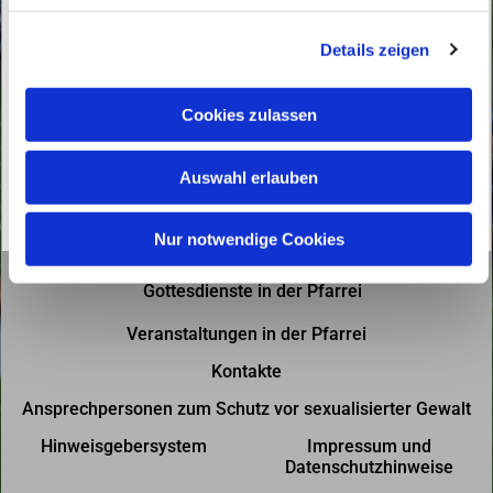
g
Details zeigen
s
a
u
Cookies zulassen
s
w
Auswahl erlauben
a
h
l
Nur notwendige Cookies
Gottesdienste in der Pfarrei
Veranstaltungen in der Pfarrei
Kontakte
Ansprechpersonen zum Schutz vor sexualisierter Gewalt
Hinweisgebersystem
Impressum und
Datenschutzhinweise