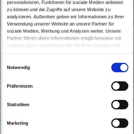
personalisieren, Funktionen für soziale Medien anbieten
zu können und die Zugriffe auf unsere Website zu
analysieren. Außerdem geben wir Informationen zu Ihrer
Verwendung unserer Website an unsere Partner für
soziale Medien, Werbung und Analysen weiter. Unsere
Freitag, 25. Dezember 2048, 10:30 - 11:30
Partner führen diese Informationen möglicherweise mit
Uhr
weiteren Daten zusammen, die Sie ihnen bereitgestellt
haben oder die sie im Rahmen Ihrer Nutzung der Dienste
gesammelt haben.
St. Konrad Wandlitz, Thälmannstraße 2,
E
Notwendig
i
16348 Wandlitz
n
w
Präferenzen
i
l
l
Statistiken
i
g
Marketing
u
n