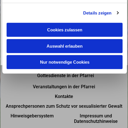
g
Details zeigen
s
a
u
Cookies zulassen
s
w
Auswahl erlauben
a
h
l
Nur notwendige Cookies
Gottesdienste in der Pfarrei
Veranstaltungen in der Pfarrei
Kontakte
Ansprechpersonen zum Schutz vor sexualisierter Gewalt
Hinweisgebersystem
Impressum und
Datenschutzhinweise