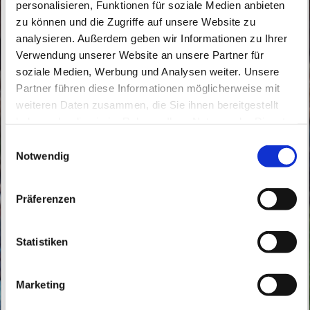
personalisieren, Funktionen für soziale Medien anbieten
zu können und die Zugriffe auf unsere Website zu
analysieren. Außerdem geben wir Informationen zu Ihrer
Verwendung unserer Website an unsere Partner für
soziale Medien, Werbung und Analysen weiter. Unsere
Sonntag, 25. Dezember 2050, 10:30 -
Partner führen diese Informationen möglicherweise mit
11:30 Uhr
weiteren Daten zusammen, die Sie ihnen bereitgestellt
haben oder die sie im Rahmen Ihrer Nutzung der Dienste
gesammelt haben.
St. Konrad Wandlitz, Thälmannstraße 2,
E
Notwendig
i
16348 Wandlitz
n
w
Präferenzen
i
l
l
Statistiken
i
g
Marketing
u
n