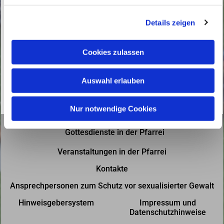
g
Details zeigen
s
a
u
Cookies zulassen
s
w
Auswahl erlauben
a
h
l
Nur notwendige Cookies
Gottesdienste in der Pfarrei
Veranstaltungen in der Pfarrei
Kontakte
Ansprechpersonen zum Schutz vor sexualisierter Gewalt
Hinweisgebersystem
Impressum und
Datenschutzhinweise