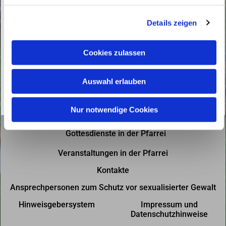
g
Details zeigen
s
a
u
Cookies zulassen
s
w
Auswahl erlauben
a
h
l
Nur notwendige Cookies
Gottesdienste in der Pfarrei
Veranstaltungen in der Pfarrei
Kontakte
Ansprechpersonen zum Schutz vor sexualisierter Gewalt
Hinweisgebersystem
Impressum und
Datenschutzhinweise