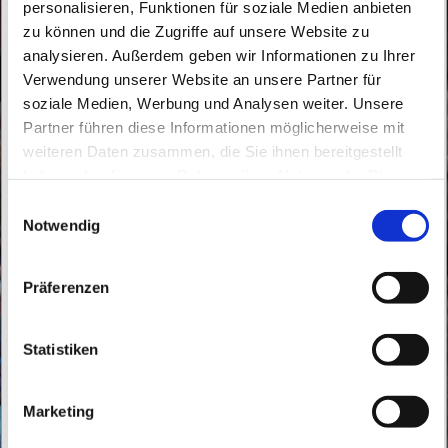
personalisieren, Funktionen für soziale Medien anbieten
zu können und die Zugriffe auf unsere Website zu
analysieren. Außerdem geben wir Informationen zu Ihrer
Verwendung unserer Website an unsere Partner für
soziale Medien, Werbung und Analysen weiter. Unsere
Sonntag, 1. Januar 2045, 11:00 - 12:00
Partner führen diese Informationen möglicherweise mit
Uhr
weiteren Daten zusammen, die Sie ihnen bereitgestellt
haben oder die sie im Rahmen Ihrer Nutzung der Dienste
gesammelt haben.
Herz Jesu, Bahnhofstraße 10, 16321
E
Notwendig
i
Bernau bei Berlin
n
w
Präferenzen
i
l
l
Statistiken
i
g
Marketing
u
n