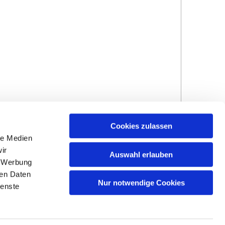
Cookies zulassen
le Medien
ir
Auswahl erlauben
, Werbung
ren Daten
Hinweisgebersystem
Impressum und
Nur notwendige Cookies
ienste
Datenschutzhinweise