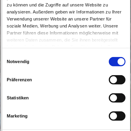
zu können und die Zugriffe auf unsere Website zu
analysieren. Außerdem geben wir Informationen zu Ihrer
Verwendung unserer Website an unsere Partner für
soziale Medien, Werbung und Analysen weiter. Unsere
Partner führen diese Informationen möglicherweise mit
Samstag, 18. September 2027, 16:00 Uhr
weiteren Daten zusammen, die Sie ihnen bereitgestellt
haben oder die sie im Rahmen Ihrer Nutzung der Dienste
Maria Hilfe der Christen, Goethestraße
gesammelt haben.
E
12, 16259 Bad Freienwalde (Oder)
Notwendig
i
n
w
Präferenzen
i
l
l
Statistiken
i
g
Marketing
u
n