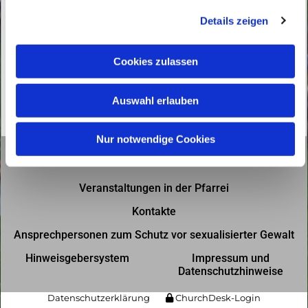
g
Details zeigen
s
a
u
Cookies zulassen
s
w
Auswahl erlauben
a
h
l
Nur notwendige Cookies
Gottesdienste in der Pfarrei
Veranstaltungen in der Pfarrei
Kontakte
Ansprechpersonen zum Schutz vor sexualisierter Gewalt
Hinweisgebersystem
Impressum und
Datenschutzhinweise
Datenschutzerklärung
ChurchDesk-Login