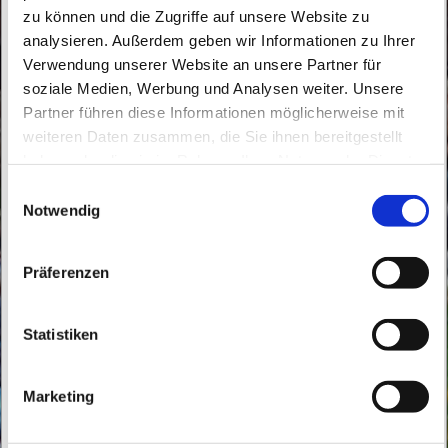
zu können und die Zugriffe auf unsere Website zu
analysieren. Außerdem geben wir Informationen zu Ihrer
Verwendung unserer Website an unsere Partner für
soziale Medien, Werbung und Analysen weiter. Unsere
Partner führen diese Informationen möglicherweise mit
Samstag, 20. März 2027, 16:00 Uhr
weiteren Daten zusammen, die Sie ihnen bereitgestellt
haben oder die sie im Rahmen Ihrer Nutzung der Dienste
Maria Hilfe der Christen, Goethestraße
gesammelt haben.
E
12, 16259 Bad Freienwalde (Oder)
Notwendig
i
n
w
Präferenzen
i
l
l
Statistiken
i
g
Marketing
u
n