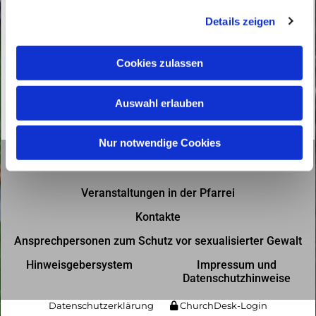
g
Details zeigen
s
a
u
Cookies zulassen
s
w
Auswahl erlauben
a
h
l
Nur notwendige Cookies
Gottesdienste in der Pfarrei
Veranstaltungen in der Pfarrei
Kontakte
Ansprechpersonen zum Schutz vor sexualisierter Gewalt
Hinweisgebersystem
Impressum und
Datenschutzhinweise
Datenschutzerklärung
ChurchDesk-Login