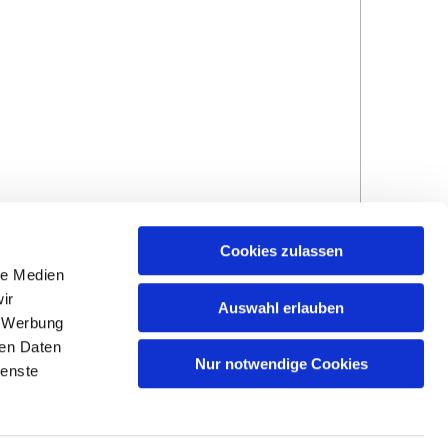
Cookies zulassen
le Medien
ir
Auswahl erlauben
, Werbung
ren Daten
Hinweisgebersystem
Impressum und
Nur notwendige Cookies
ienste
Datenschutzhinweise