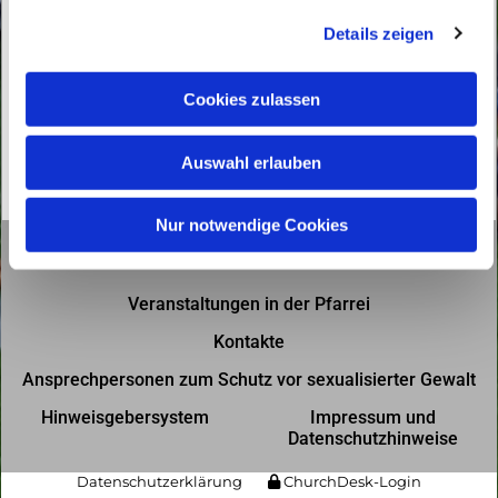
g
Details zeigen
s
a
u
Cookies zulassen
s
w
Auswahl erlauben
a
h
l
Nur notwendige Cookies
Gottesdienste in der Pfarrei
Veranstaltungen in der Pfarrei
Kontakte
Ansprechpersonen zum Schutz vor sexualisierter Gewalt
Hinweisgebersystem
Impressum und
Datenschutzhinweise
Datenschutzerklärung
ChurchDesk-Login