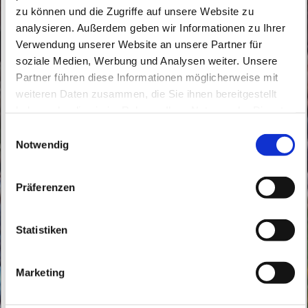
zu können und die Zugriffe auf unsere Website zu
analysieren. Außerdem geben wir Informationen zu Ihrer
Verwendung unserer Website an unsere Partner für
soziale Medien, Werbung und Analysen weiter. Unsere
Partner führen diese Informationen möglicherweise mit
Samstag, 27. Mai 2028, 16:00 Uhr
weiteren Daten zusammen, die Sie ihnen bereitgestellt
haben oder die sie im Rahmen Ihrer Nutzung der Dienste
St. Laurentius, Freienwalder Straße 40,
gesammelt haben.
E
16269 Wriezen
Notwendig
i
n
w
Präferenzen
i
l
l
Statistiken
i
g
Marketing
u
n