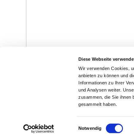
Diese Webseite verwende
Wir verwenden Cookies, um
anbieten zu können und di
Informationen zu Ihrer Ve
und Analysen weiter. Unse
zusammen, die Sie ihnen b
Gottesdienste in der Pfarrei
Veranstaltungen in d
gesammelt haben.
Pfarrei
E
Notwendig
i