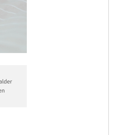
alder
en