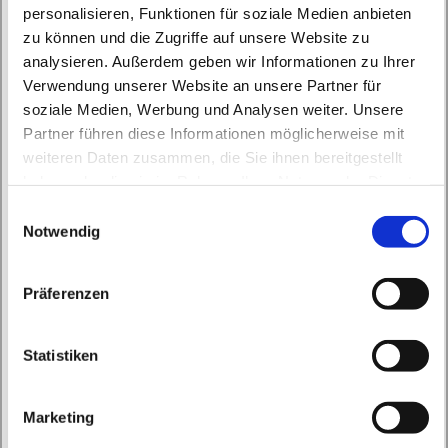
personalisieren, Funktionen für soziale Medien anbieten
zu können und die Zugriffe auf unsere Website zu
analysieren. Außerdem geben wir Informationen zu Ihrer
Verwendung unserer Website an unsere Partner für
soziale Medien, Werbung und Analysen weiter. Unsere
Partner führen diese Informationen möglicherweise mit
weiteren Daten zusammen, die Sie ihnen bereitgestellt
Samstag, 8. Juni 2030, 16:00 Uhr
haben oder die sie im Rahmen Ihrer Nutzung der Dienste
gesammelt haben.
E
St. Laurentius, Freienwalder Straße 40,
Notwendig
i
16269 Wriezen
n
w
Präferenzen
i
l
l
Statistiken
i
g
Marketing
u