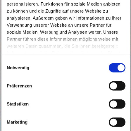
personalisieren, Funktionen für soziale Medien anbieten
zu können und die Zugriffe auf unsere Website zu
analysieren. Außerdem geben wir Informationen zu Ihrer
Verwendung unserer Website an unsere Partner für
soziale Medien, Werbung und Analysen weiter. Unsere
Partner führen diese Informationen möglicherweise mit
weiteren Daten zusammen, die Sie ihnen bereitgestellt
Sonntag, 2. November 2025, 15:15 Uhr
haben oder die sie im Rahmen Ihrer Nutzung der Dienste
gesammelt haben.
E
Pfarrkirche Herz Jesu, Börnicker Str. 12,
Notwendig
i
16321 Bernau
n
w
Präferenzen
i
l
l
Statistiken
i
g
Marketing
u