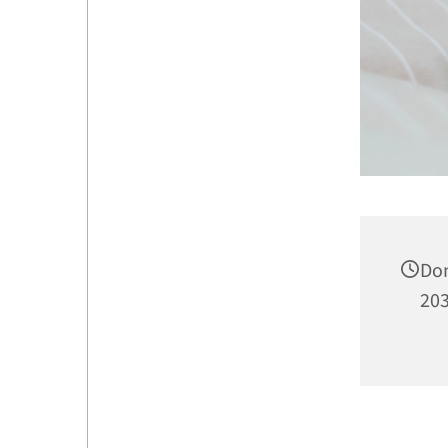
Don
203