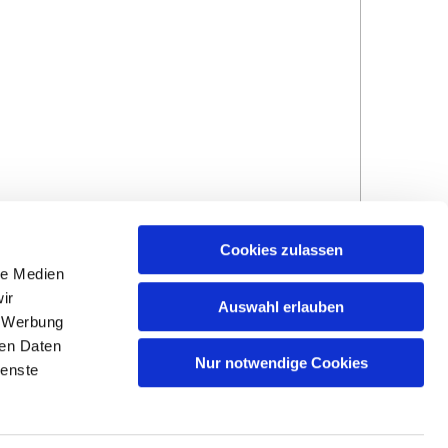
Cookies zulassen
le Medien
ir
Auswahl erlauben
, Werbung
ren Daten
Hinweisgebersystem
Impressum und
Nur notwendige Cookies
ienste
Datenschutzhinweise