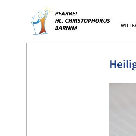
WILL
Heili