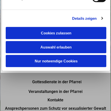
u
n
g
Details zeigen
s
a
u
Cookies zulassen
s
w
Auswahl erlauben
a
h
l
Nur notwendige Cookies
Gottesdienste in der Pfarrei
Veranstaltungen in der Pfarrei
Kontakte
Ansprechpersonen zum Schutz vor sexualisierter Gewalt