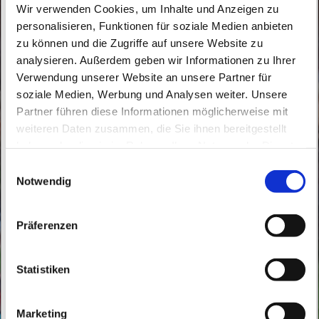
Wir verwenden Cookies, um Inhalte und Anzeigen zu
personalisieren, Funktionen für soziale Medien anbieten
zu können und die Zugriffe auf unsere Website zu
analysieren. Außerdem geben wir Informationen zu Ihrer
Verwendung unserer Website an unsere Partner für
soziale Medien, Werbung und Analysen weiter. Unsere
Partner führen diese Informationen möglicherweise mit
Samstag, 1. Januar 2028, 10:00 Uhr
weiteren Daten zusammen, die Sie ihnen bereitgestellt
haben oder die sie im Rahmen Ihrer Nutzung der Dienste
St. Peter und Paul, Schicklerstraße 7,
gesammelt haben.
E
16225 Eberswalde
Notwendig
i
n
Pfr. Kohnke
w
Präferenzen
i
l
l
Statistiken
i
g
Marketing