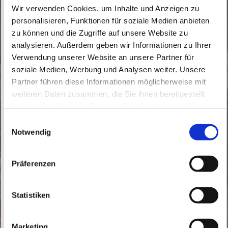
Wir verwenden Cookies, um Inhalte und Anzeigen zu
personalisieren, Funktionen für soziale Medien anbieten
zu können und die Zugriffe auf unsere Website zu
analysieren. Außerdem geben wir Informationen zu Ihrer
Verwendung unserer Website an unsere Partner für
soziale Medien, Werbung und Analysen weiter. Unsere
Samstag, 1. Januar 2050, 10:00 Uhr
Partner führen diese Informationen möglicherweise mit
weiteren Daten zusammen, die Sie ihnen bereitgestellt
haben oder die sie im Rahmen Ihrer Nutzung der Dienste
St. Peter und Paul, Schicklerstraße 7,
gesammelt haben.
E
16225 Eberswalde
Notwendig
i
n
Pfr. Kohnke
w
Präferenzen
i
l
l
Statistiken
i
g
Marketing