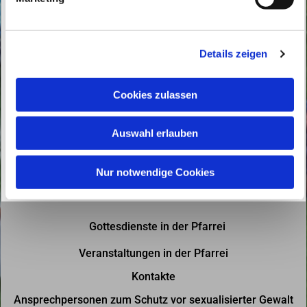
u
n
g
Details zeigen
s
a
u
Cookies zulassen
s
w
Auswahl erlauben
a
h
l
Nur notwendige Cookies
Gottesdienste in der Pfarrei
Veranstaltungen in der Pfarrei
Kontakte
Ansprechpersonen zum Schutz vor sexualisierter Gewalt