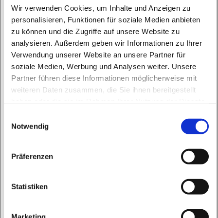
Wir verwenden Cookies, um Inhalte und Anzeigen zu
personalisieren, Funktionen für soziale Medien anbieten
zu können und die Zugriffe auf unsere Website zu
analysieren. Außerdem geben wir Informationen zu Ihrer
Verwendung unserer Website an unsere Partner für
soziale Medien, Werbung und Analysen weiter. Unsere
Sonntag, 1. Januar 2034, 10:00 Uhr
Partner führen diese Informationen möglicherweise mit
weiteren Daten zusammen, die Sie ihnen bereitgestellt
haben oder die sie im Rahmen Ihrer Nutzung der Dienste
St. Peter und Paul, Schicklerstraße 7,
gesammelt haben.
E
16225 Eberswalde
Notwendig
i
n
Pfr. Kohnke
w
Präferenzen
i
l
l
Statistiken
i
g
Marketing