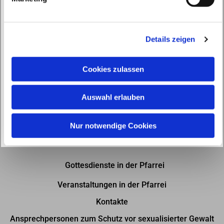
u
n
g
Details zeigen
s
a
u
Cookies zulassen
s
w
Auswahl erlauben
a
h
l
Nur notwendige Cookies
Gottesdienste in der Pfarrei
Veranstaltungen in der Pfarrei
Kontakte
Ansprechpersonen zum Schutz vor sexualisierter Gewalt