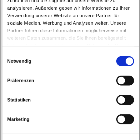
zu können und die Zugriffe auf unsere Website zu
analysieren. Außerdem geben wir Informationen zu Ihrer
Verwendung unserer Website an unsere Partner für
soziale Medien, Werbung und Analysen weiter. Unsere
Partner führen diese Informationen möglicherweise mit
Sonntag, 10. Oktober 2027, 09:30 Uhr
weiteren Daten zusammen, die Sie ihnen bereitgestellt
haben oder die sie im Rahmen Ihrer Nutzung der Dienste
gesammelt haben.
Buch, Röbellweg 61, 13125 Berlin
E
Notwendig
i
n
w
Präferenzen
i
l
l
Statistiken
i
g
Marketing
u
n
g