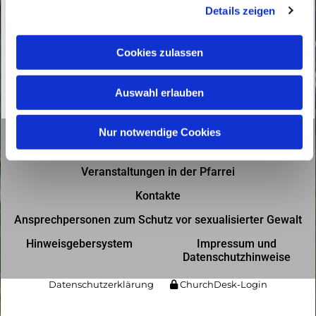
Details zeigen
s
a
u
Cookies zulassen
s
w
Auswahl erlauben
a
h
l
Nur notwendige Cookies
Gottesdienste in der Pfarrei
Veranstaltungen in der Pfarrei
Kontakte
Ansprechpersonen zum Schutz vor sexualisierter Gewalt
Hinweisgebersystem
Impressum und
Datenschutzhinweise
Datenschutzerklärung
ChurchDesk-Login