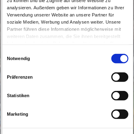
zu können und die Zugriffe auf unsere Website zu
analysieren. Außerdem geben wir Informationen zu Ihrer
Verwendung unserer Website an unsere Partner für
soziale Medien, Werbung und Analysen weiter. Unsere
Partner führen diese Informationen möglicherweise mit
Sonntag, 16. Januar 2028, 09:30 Uhr
weiteren Daten zusammen, die Sie ihnen bereitgestellt
haben oder die sie im Rahmen Ihrer Nutzung der Dienste
gesammelt haben.
Buch, Röbellweg 61, 13125 Berlin
E
Notwendig
i
n
w
Präferenzen
i
l
l
Statistiken
i
g
Marketing
u
n
g