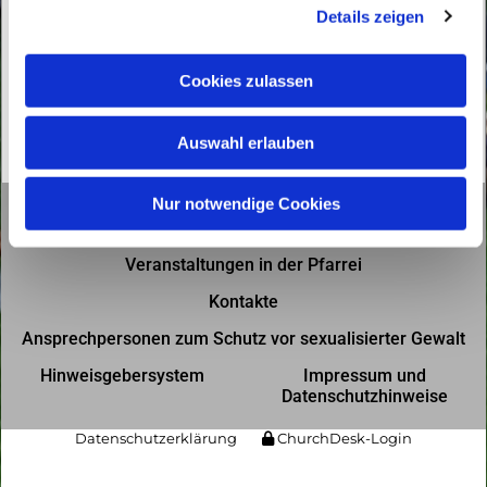
Details zeigen
s
a
u
Cookies zulassen
s
w
Auswahl erlauben
a
h
l
Nur notwendige Cookies
Gottesdienste in der Pfarrei
Veranstaltungen in der Pfarrei
Kontakte
Ansprechpersonen zum Schutz vor sexualisierter Gewalt
Hinweisgebersystem
Impressum und
Datenschutzhinweise
Datenschutzerklärung
ChurchDesk-Login