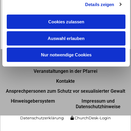
Details zeigen
s
a
u
Cookies zulassen
s
w
Auswahl erlauben
a
h
l
Nur notwendige Cookies
Gottesdienste in der Pfarrei
Veranstaltungen in der Pfarrei
Kontakte
Ansprechpersonen zum Schutz vor sexualisierter Gewalt
Hinweisgebersystem
Impressum und
Datenschutzhinweise
Datenschutzerklärung
ChurchDesk-Login