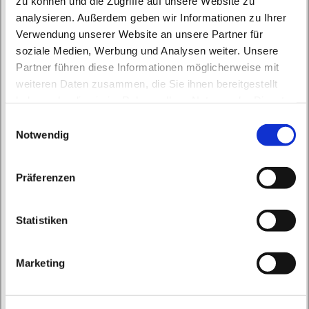
zu können und die Zugriffe auf unsere Website zu
analysieren. Außerdem geben wir Informationen zu Ihrer
Verwendung unserer Website an unsere Partner für
soziale Medien, Werbung und Analysen weiter. Unsere
Partner führen diese Informationen möglicherweise mit
Sonntag, 1. November 2026, 09:30 Uhr
weiteren Daten zusammen, die Sie ihnen bereitgestellt
haben oder die sie im Rahmen Ihrer Nutzung der Dienste
gesammelt haben.
Buch, Röbellweg 61, 13125 Berlin
E
Notwendig
i
n
w
Präferenzen
i
l
l
Statistiken
i
g
Marketing
u
n
g