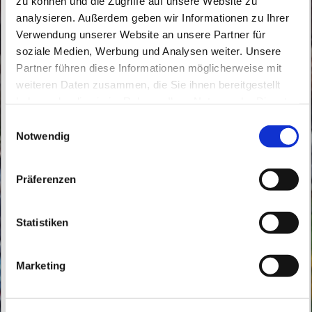
zu können und die Zugriffe auf unsere Website zu
analysieren. Außerdem geben wir Informationen zu Ihrer
Verwendung unserer Website an unsere Partner für
soziale Medien, Werbung und Analysen weiter. Unsere
Partner führen diese Informationen möglicherweise mit
Sonntag, 4. April 2027, 09:30 Uhr
weiteren Daten zusammen, die Sie ihnen bereitgestellt
haben oder die sie im Rahmen Ihrer Nutzung der Dienste
gesammelt haben.
Buch, Röbellweg 61, 13125 Berlin
E
Notwendig
i
n
w
Präferenzen
i
l
l
Statistiken
i
g
Marketing
u
n
g