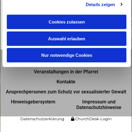
Details zeigen
s
a
u
Cookies zulassen
s
w
Auswahl erlauben
a
h
l
Nur notwendige Cookies
Gottesdienste in der Pfarrei
Veranstaltungen in der Pfarrei
Kontakte
Ansprechpersonen zum Schutz vor sexualisierter Gewalt
Hinweisgebersystem
Impressum und
Datenschutzhinweise
Datenschutzerklärung
ChurchDesk-Login